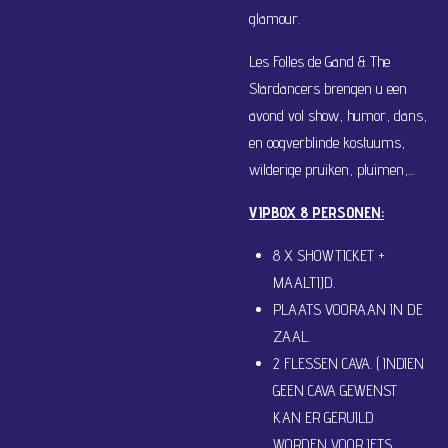
glamour.
Les Folles de Gand & The
Stardancers brengen u een
avond vol show, humor, dans,
en oogverblinde kostuums,
wilderige pruiken, pluimen,...
VIPBOX 8 PERSONEN:
8 X SHOWTICKET +
MAALTIJD.
PLAATS VOORAAN IN DE
ZAAL.
2 FLESSEN CAVA. ( INDIEN
GEEN CAVA GEWENST
KAN ER GERUILD
WORDEN VOOR IETS