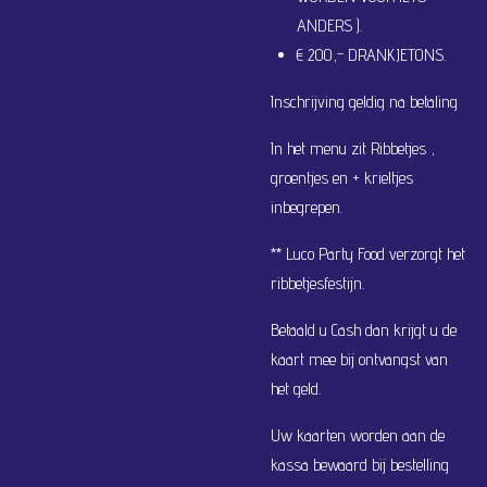
ANDERS ).
€ 200,- DRANKJETONS.
Inschrijving geldig na betaling
In het menu zit Ribbetjes ,
groentjes en + krieltjes
inbegrepen.
** Luco Party Food verzorgt het
ribbetjesfestijn.
Betaald u Cash dan krijgt u de
kaart mee bij ontvangst van
het geld.
Uw kaarten worden aan de
kassa bewaard bij bestelling