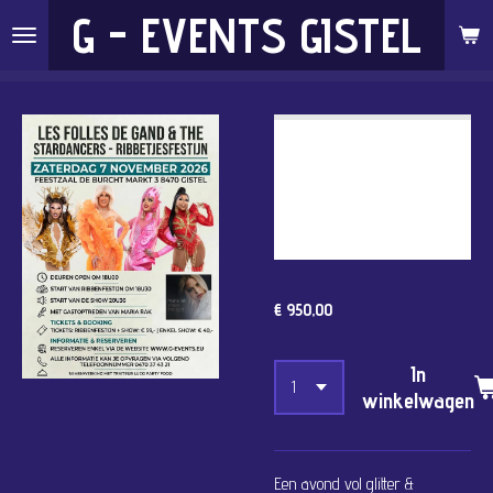
G - EVENTS GISTEL
Ga
direct
naar
de
LES FOLLES DE GAND
hoofdinhoud
2026 - 07/11/2026
TICKET RIBBETJES &
SHOW VIPBOX 8
PERSONEN
€ 950,00
In
winkelwagen
Een avond vol glitter &