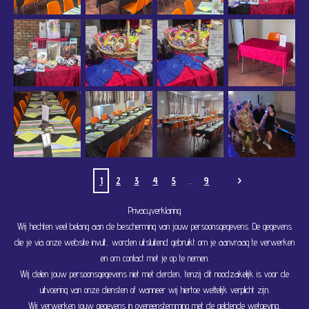
1
2
3
4
5
9
Privacyverklaring
Wij hechten veel belang aan de bescherming van jouw persoonsgegevens. De gegevens
die je via onze website invult, worden uitsluitend gebruikt om je aanvraag te verwerken
en om contact met je op te nemen.
Wij delen jouw persoonsgegevens niet met derden, tenzij dit noodzakelijk is voor de
uitvoering van onze diensten of wanneer wij hiertoe wettelijk verplicht zijn.
Wij verwerken jouw gegevens in overeenstemming met de geldende wetgeving,