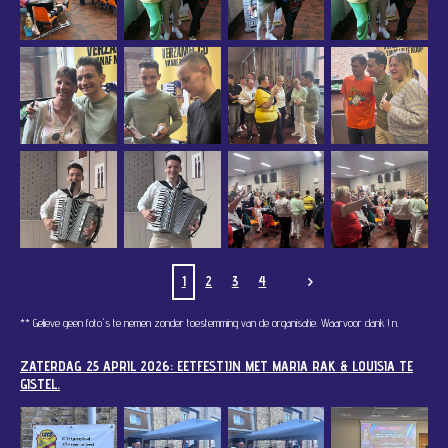
1
2
3
4
** Gelieve geen foto's te nemen zonder toestemming van de organisatie. Waarvoor dank !
n.
ZATERDAG 25 APRIL 2026: EETFESTIJN MET MARIA RAK & LOUISIA TE
GISTEL.