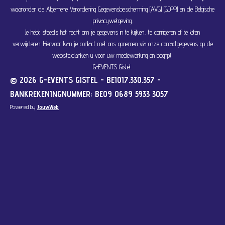
waaronder de Algemene Verordening Gegevensbescherming (AVG) (GDPR) en de Belgische
privacywetgeving.
Je hebt steeds het recht om je gegevens in te kijken, te corrigeren of te laten
verwijderen. Hiervoor kan je contact met ons opnemen via onze contactgegevens op de
website.danken u voor uw medewerking en begrip!
G-EVENTS Gistel
© 2026 G-EVENTS GISTEL - BE1017.330.357 -
BANKREKENINGNUMMER: BE09 0689 5933 3057
Powered by
JouwWeb