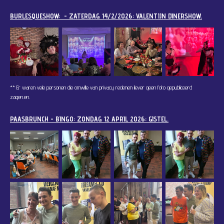
BURLESQUESHOW: - ZATERDAG 14/2/2026: VALENTIJN DINERSHOW.
** Er waren vele personen die omwille van privacy redenen liever geen foto gepubliceerd
zagen.
en.
PAASBRUNCH - BINGO: ZONDAG 12 APRIL 2026: GISTEL.