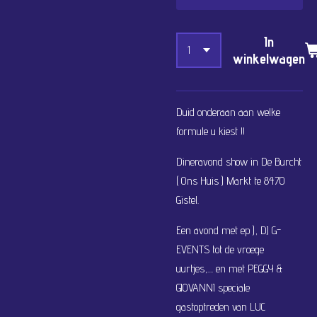
In
winkelwagen
Duid onderaan aan welke
formule u kiest !!
Dineravond show in De Burcht
( Ons Huis ) Markt te 8470
Gistel.
Een avond met ep ), DJ G-
EVENTS tot de vroege
uurtjes,.... en met PEGGY &
GIOVANNI speciale
gastoptreden van LUC