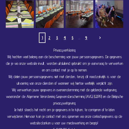
1
2
3
4
5
9
Privacyverklaring
Wij hechten veel belang aan de bescherming van jouw persoonsgegevens. De gegevens
die je via onze website invult, worden uitsluitend gebruikt om je aanvraag te verwerken
en om contact met je op te nemen.
Wij delen jouw persoonsgegevens niet met derden, tenzij dit noodzakelijk is voor de
uitvoering van onze diensten of wanneer wij hiertoe wettelijk verplicht zijn.
Wij verwerken jouw gegevens in overeenstemming met de geldende wetgeving,
waaronder de Algemene Verordening Gegevensbescherming (AVG) (GDPR) en de Belgische
privacywetgeving.
Je hebt steeds het recht om je gegevens in te kijken, te corrigeren of te laten
verwijderen. Hiervoor kan je contact met ons opnemen via onze contactgegevens op de
website.danken u voor uw medewerking en begrip!