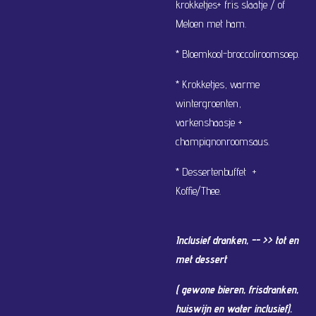
krokketjes+ fris slaatje / of
Meloen met ham.
* Bloemkool-broccoliroomsoep.
* Krokketjes, warme
wintergroenten,
varkenshaasje +
champignonroomsaus.
* Dessertenbuffet +
Koffie/Thee.
Inclusief dranken, -- >> tot en
met dessert
( gewone bieren, frisdranken,
huiswijn en water inclusief).