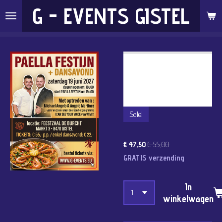
G - EVENTS GISTEL
Ga
direct
naar
de
ZATERDAG 19 JUNI
hoofdinhoud
2027: PAELLA AVOND
KIP/VLEES + DANS EN
ZANG.
Sale!
€ 47,50
€ 55,00
GRATIS verzending
In
winkelwagen