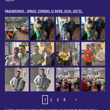
zagen.
en.
PAASBRUNCH - BINGO: ZONDAG 12 APRIL 2026: GISTEL.
1
2
3
4
** Gelieve geen foto's te nemen zonder toestemming van de organisatie. Waarvoor dank !
n.