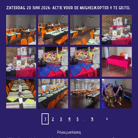
ZATERDAG 20 JUNI 2026: ACTIE VOOR DE MUGHELIKOPTER !! TE GISTEL
1
2
3
4
5
9
Privacyverklaring