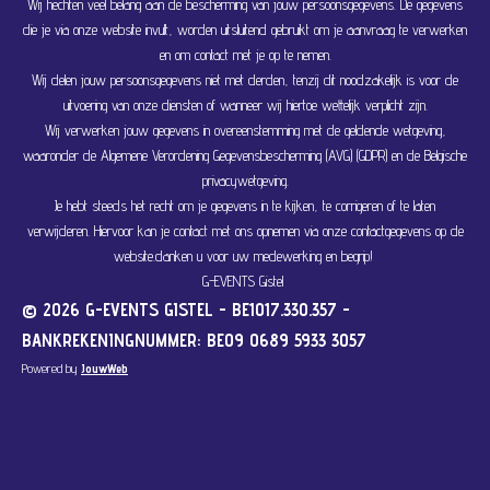
Wij hechten veel belang aan de bescherming van jouw persoonsgegevens. De gegevens
die je via onze website invult, worden uitsluitend gebruikt om je aanvraag te verwerken
en om contact met je op te nemen.
Wij delen jouw persoonsgegevens niet met derden, tenzij dit noodzakelijk is voor de
uitvoering van onze diensten of wanneer wij hiertoe wettelijk verplicht zijn.
Wij verwerken jouw gegevens in overeenstemming met de geldende wetgeving,
waaronder de Algemene Verordening Gegevensbescherming (AVG) (GDPR) en de Belgische
privacywetgeving.
Je hebt steeds het recht om je gegevens in te kijken, te corrigeren of te laten
verwijderen. Hiervoor kan je contact met ons opnemen via onze contactgegevens op de
website.danken u voor uw medewerking en begrip!
G-EVENTS Gistel
© 2026 G-EVENTS GISTEL - BE1017.330.357 -
BANKREKENINGNUMMER: BE09 0689 5933 3057
Powered by
JouwWeb