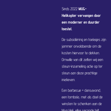
Sinds 2022
MUG-
Helikopter
vervangen
door
een moderner en duurder
toestel.
De subsidiëring en toelages zijn
jammer onvoldoende om de
kosten hiervoor te dekken.
Omwille van dit zetten wij een
steun-inzameling actie op ter
steun aan deze prachtige
iniatieven.
Een barbecue + dansavond,
een tombola, met als doel de
winsten te schenken aan de
Mug Heli, elke seconde telt,