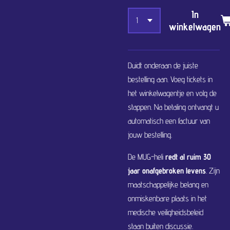
In
winkelwagen
Duidt onderaan de juiste
bestelling aan. Voeg tickets in
het winkelwagentje en volg de
stappen. Na betaling ontvangt u
automatisch een factuur van
jouw bestelling.
De MUG-heli
redt al ruim 30
jaar onafgebroken levens
. Zijn
maatschappelijke belang en
onmiskenbare plaats in het
medische veiligheidsbeleid
staan buiten discussie.