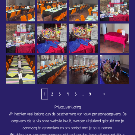
1
2
3
4
5
9
Privacyverklaring
Wij hechten veel belang aan de bescherming van jouw persoonsgegevens. De
gegevens die je via onze website invult, worden uitsluitend gebruikt om je
aanvraag te verwerken en om contact met je op te nemen.
Wij delen jouw persoonsgegevens niet met derden, tenzij dit noodzakelijk is