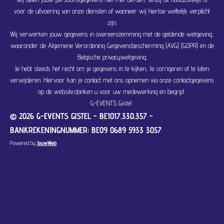
voor de uitvoering van onze diensten of wanneer wij hiertoe wettelijk verplicht
zijn.
Wij verwerken jouw gegevens in overeenstemming met de geldende wetgeving,
waaronder de Algemene Verordening Gegevensbescherming (AVG) (GDPR) en de
Belgische privacywetgeving.
Je hebt steeds het recht om je gegevens in te kijken, te corrigeren of te laten
verwijderen. Hiervoor kan je contact met ons opnemen via onze contactgegevens
op de website.danken u voor uw medewerking en begrip!
G-EVENTS Gistel
© 2026 G-EVENTS GISTEL - BE1017.330.357 -
BANKREKENINGNUMMER: BE09 0689 5933 3057
Powered by
JouwWeb