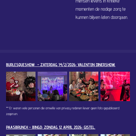
mensen levens in kritieke
momenten de nodige zorg te
kunnen blijven laten doorgaan.
BURLESQUESHOW: - ZATERDAG 14/2/2026: VALENTIJN DINERSHOW.
** Er waren vele personen die omwille van privacy redenen liever geen foto gepubliceerd
zagen.
en.
PAASBRUNCH - BINGO: ZONDAG 12 APRIL 2026: GISTEL.