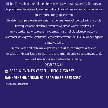
Wij hechten veel belang aan de bescherming van jouw persoonsgegevens. De gegevens
die je via onze website invult, worden uitsluitend gebruikt om je aanvraag te verwerken
en om contact met je op te nemen.
Wij delen jouw persoonsgegevens niet met derden, tenzij dit noodzakelijk is voor de
uitvoering van onze diensten of wanneer wij hiertoe wettelijk verplicht zijn.
Wij verwerken jouw gegevens in overeenstemming met de geldende wetgeving,
waaronder de Algemene Verordening Gegevensbescherming (AVG) (GDPR) en de Belgische
privacywetgeving.
Je hebt steeds het recht om je gegevens in te kijken, te corrigeren of te laten
verwijderen. Hiervoor kan je contact met ons opnemen via onze contactgegevens op de
website.danken u voor uw medewerking en begrip!
G-EVENTS Gistel
© 2026 G-EVENTS GISTEL - BE1017.330.357 -
BANKREKENINGNUMMER: BE09 0689 5933 3057
Powered by
JouwWeb