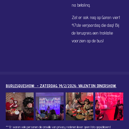
na betaling.
Zat er ook nog op Goran viert
47ste verjaardag die dag! Bij
de terugreis een traktatie
voorzien op de bus!
BURLESQUESHOW: - ZATERDAG 14/2/2026: VALENTIJN DINERSHOW.
** Er waren vele personen die omwille van privacy redenen liever geen foto gepubliceerd