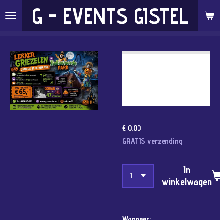
G - EVENTS GISTEL
Ga
direct
naar
de
MET DE BUS
hoofdinhoud
HALLOWEEN IN
BELLEWAERDE PARK -
TICKETS 🎫
€ 0,00
GRATIS verzending
In
winkelwagen
Wanneer: