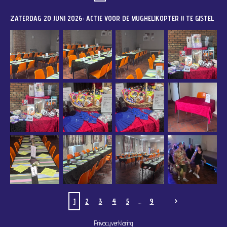
ZATERDAG 20 JUNI 2026: ACTIE VOOR DE MUGHELIKOPTER !! TE GISTEL
1
2
3
4
5
9
Privacyverklaring