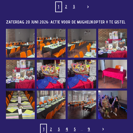
1
2
3
ZATERDAG 20 JUNI 2026: ACTIE VOOR DE MUGHELIKOPTER !! TE GISTEL
1
2
3
4
5
9