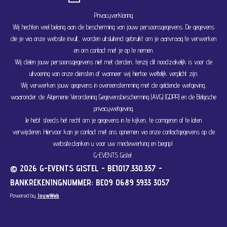
Privacyverklaring
Wij hechten veel belang aan de bescherming van jouw persoonsgegevens. De gegevens
die je via onze website invult, worden uitsluitend gebruikt om je aanvraag te verwerken
en om contact met je op te nemen.
Wij delen jouw persoonsgegevens niet met derden, tenzij dit noodzakelijk is voor de
uitvoering van onze diensten of wanneer wij hiertoe wettelijk verplicht zijn.
Wij verwerken jouw gegevens in overeenstemming met de geldende wetgeving,
waaronder de Algemene Verordening Gegevensbescherming (AVG) (GDPR) en de Belgische
privacywetgeving.
Je hebt steeds het recht om je gegevens in te kijken, te corrigeren of te laten
verwijderen. Hiervoor kan je contact met ons opnemen via onze contactgegevens op de
website.danken u voor uw medewerking en begrip!
G-EVENTS Gistel
© 2026 G-EVENTS GISTEL - BE1017.330.357 -
BANKREKENINGNUMMER: BE09 0689 5933 3057
Powered by
JouwWeb