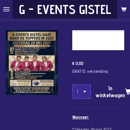
G - EVENTS GISTEL
Ga
direct
naar
de
DE TOPPERS - 29 MEI
hoofdinhoud
2027 - STAANPLAATS
€ 0,00
GRATIS verzending
In
winkelwagen
Wanneer:
*Zaterdag 29 mei 2027